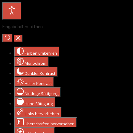
Eingabehilfen öffnen
Farben umkehren
Monochrom
Dunkler Kontrast
Heller Kontrast
Niedrige Sättigung
Hohe Sättigung
Links hervorheben
Überschriften hervorheben