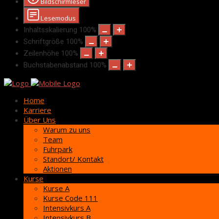
Bildschirmleser
Lesemodus
Inhaltsskalierung
100
%
Schriftgröße
100
%
Zeilenhöhe
100
%
Buchstabenabstand
100
%
Home
Karriere
Über Uns
Warum zu uns
Team
Fuhrpark
Standort/ Kontakt
Aktionen
Kurse
Kurse A
Kurse Code 111
Intensivkurs A
Intensivkurs B