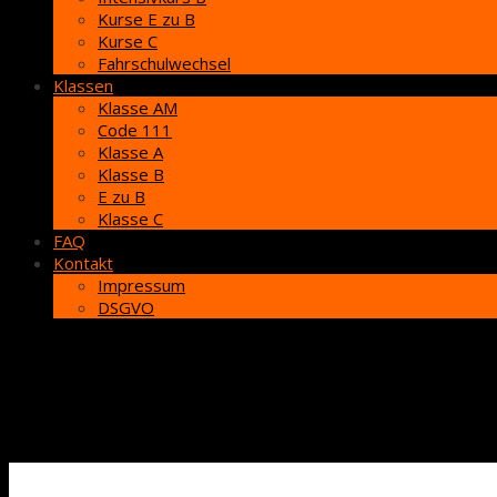
Kurse E zu B
Kurse C
Fahrschulwechsel
Klassen
Klasse AM
Code 111
Klasse A
Klasse B
E zu B
Klasse C
FAQ
Kontakt
Impressum
DSGVO